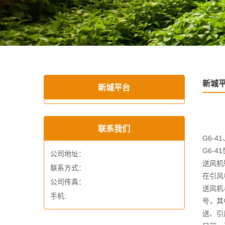
新城
新城平台
联系我们
G6-
G6-
公司地址：
送风机
联系方式：
在引风
公司传真：
送风机与
手机:
号，其
送、引