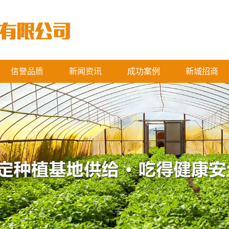
信誉品质
新闻资讯
成功案例
新城招商